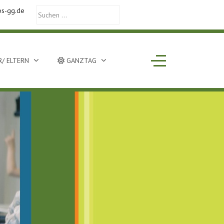
bs-gg.de
Off-Canvas Toggle
/ ELTERN
GANZTAG