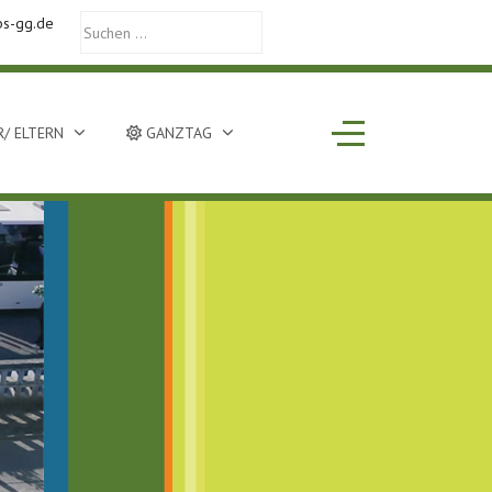
bs-gg.de
Off-Canvas Toggle
/ ELTERN
GANZTAG