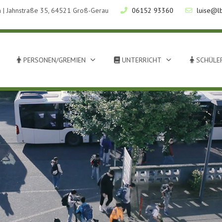
 | Jahnstraße 35, 64521 Groß-Gerau
06152 93360
luise@l
PERSONEN/GREMIEN
UNTERRICHT
SCHÜLER